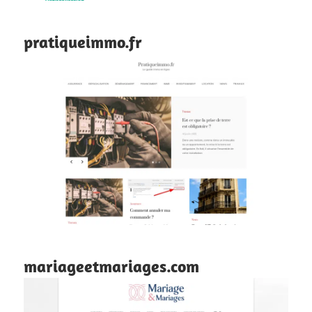
pratiqueimmo.fr
mariageetmariages.com